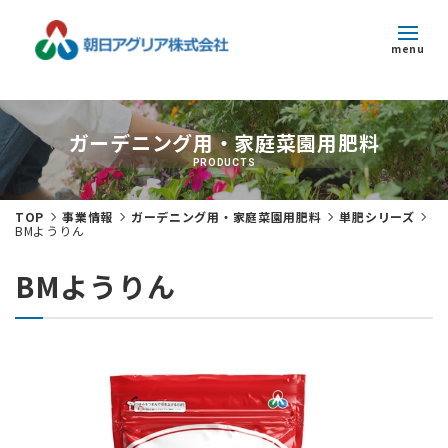
menu
トピックス
ガーデニング用・家庭菜園用肥料
企業情報
PRODUCTS
事業紹介
TOP
事業情報
ガーデニング用・家庭菜園用肥料
単肥シリーズ
BMようりん
サステナビリティ
BMようりん
採用情報
お問い合わせ