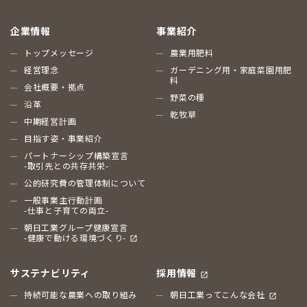
企業情報
事業紹介
トップメッセージ
農業用肥料
経営理念
ガーデニング用・家庭菜園用肥
料
会社概要・拠点
野菜の種
沿革
乾牧草
中期経営計画
目指す姿・事業紹介
パートナーシップ構築宣言
-取引先との共存共栄-
公的研究費の管理体制について
一般事業主行動計画
-仕事と子育ての両立-
朝日工業グループ健康宣言
-健康で動ける環境づくり-
サステナビリティ
採用情報
持続可能な農業への取り組み
朝日工業ってこんな会社