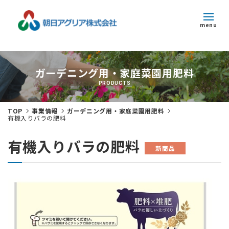
menu
トピックス
ガーデニング用・家庭菜園用肥料
企業情報
PRODUCTS
事業紹介
TOP
事業情報
ガーデニング用・家庭菜園用肥料
有機入りバラの肥料
サステナビリティ
有機入りバラの肥料
新商品
採用情報
お問い合わせ