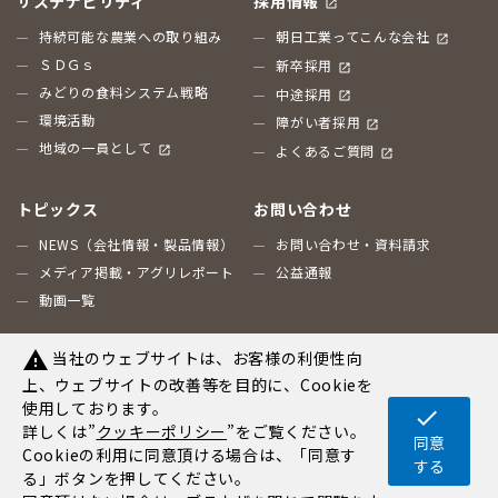
サステナビリティ
採用情報
持続可能な農業への取り組み
朝日工業ってこんな会社
ＳＤＧｓ
新卒採用
みどりの食料システム戦略
中途採用
環境活動
障がい者採用
地域の一員として
よくあるご質問
トピックス
お問い合わせ
NEWS（会社情報・製品情報）
お問い合わせ・資料請求
メディア掲載・アグリレポート
公益通報
動画一覧
当社のウェブサイトは、お客様の利便性向
warning
上、ウェブサイトの改善等を目的に、Cookieを
サイトマップ
免責事項
個人情報保護方針
使用しております。
check
詳しくは”
クッキーポリシー
”をご覧ください。
ソーシャルネットワーキングサービスポリシー
SNS利用規約
同意
Cookieの利用に同意頂ける場合は、「同意す
する
当ウェブサイトについて
お問い合わせ
クッキーポリシー
る」ボタンを押してください。