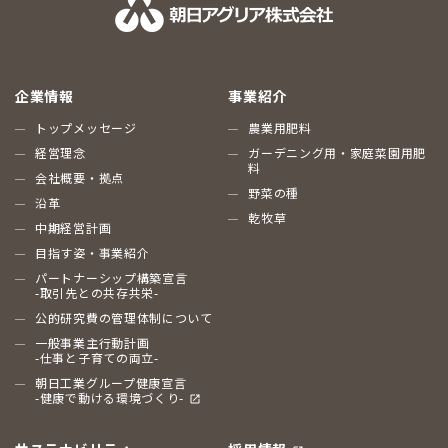
企業情報
事業紹介
トップメッセージ
農業用肥料
経営理念
ガーデニング用・家庭菜園用肥
料
会社概要・拠点
野菜の種
沿革
乾牧草
中期経営計画
目指す姿・事業紹介
パートナーシップ構築宣言
-取引先との共存共栄-
公的研究費の管理体制について
一般事業主行動計画
-仕事と子育ての両立-
朝日工業グループ健康宣言
-健康で動ける環境づくり-