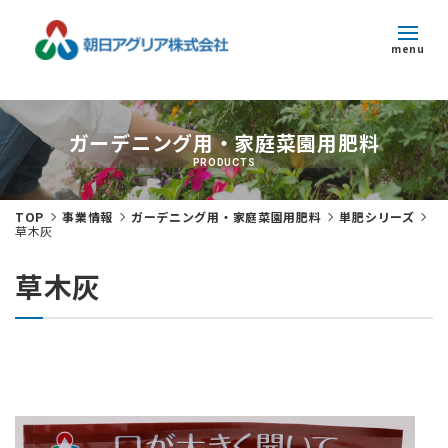
menu
トピックス
ガーデニング用・家庭菜園用肥料
企業情報
PRODUCTS
事業紹介
TOP
事業情報
ガーデニング用・家庭菜園用肥料
単肥シリーズ
草木灰
サステナビリティ
草木灰
採用情報
お問い合わせ