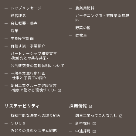
トップメッセージ
農業用肥料
経営理念
ガーデニング用・家庭菜園用肥
料
会社概要・拠点
野菜の種
沿革
乾牧草
中期経営計画
目指す姿・事業紹介
パートナーシップ構築宣言
-取引先との共存共栄-
公的研究費の管理体制について
一般事業主行動計画
-仕事と子育ての両立-
朝日工業グループ健康宣言
-健康で動ける環境づくり-
サステナビリティ
採用情報
持続可能な農業への取り組み
朝日工業ってこんな会社
ＳＤＧｓ
新卒採用
みどりの食料システム戦略
中途採用