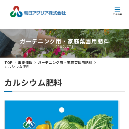
menu
トピックス
ガーデニング用・家庭菜園用肥料
企業情報
PRODUCTS
事業紹介
TOP
事業情報
ガーデニング用・家庭菜園用肥料
カルシウム肥料
サステナビリティ
カルシウム肥料
採用情報
お問い合わせ